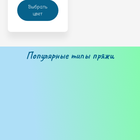
Выбрать
цвет
Популярные типы пряжи
Бобинная пряжа