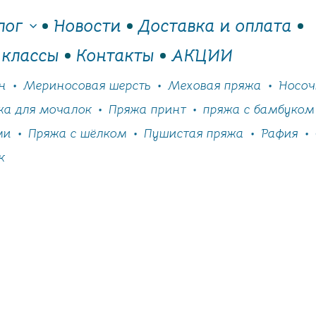
лог
Новости
Доставка и оплата
 классы
Контакты
АКЦИИ
н
Мериносовая шерсть
Меховая пряжа
Носоч
жа для мочалок
Пряжа принт
пряжа с бамбуком
ми
Пряжа с шёлком
Пушистая пряжа
Рафия
к