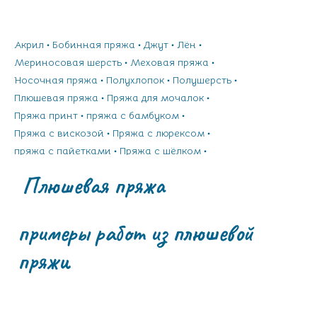
Акрил
Бобинная пряжа
Джут
Лён
Мериносовая шерсть
Меховая пряжа
Носочная пряжа
Полухлопок
Полушерсть
Плюшевая пряжа
Пряжа для мочалок
Пряжа принт
пряжа с бамбуком
Пряжа с вискозой
Пряжа с люрексом
пряжа с пайетками
Пряжа с шёлком
Пушистая пряжа
Рафия
Стрейч пряжа
Травка
Плюшевая пряжа
Трикотажная пряжа
Шнуры
Хлопок
примеры работ из плюшевой
пряжи