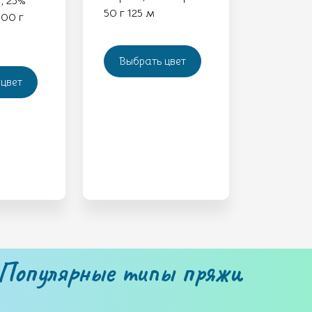
, 25%
50 г 125 м
00 г
Выбрать цвет
цвет
Популярные типы пряжи