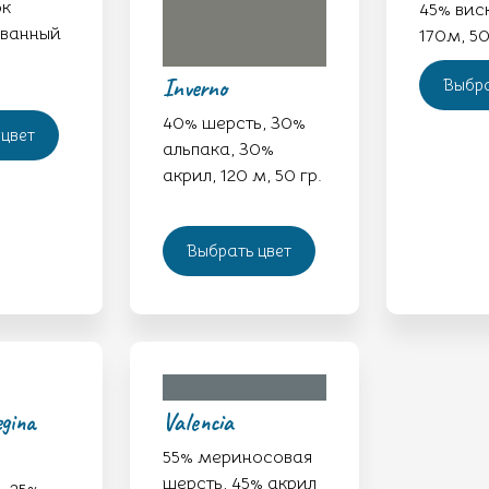
ок
45% вис
ванный
170м, 50
Inverno
Выбра
40% шерсть, 30%
цвет
альпака, 30%
акрил, 120 м, 50 гр.
Выбрать цвет
egina
Valencia
55% мериносовая
шерсть, 45% акрил