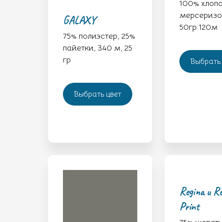
100% хлоп
мерсеризо
GALAXY
50гр 120м
75% полиэстер, 25%
пайетки, 340 м, 25
гр
Выбрать 
Выбрать цвет
Regina и R
Print