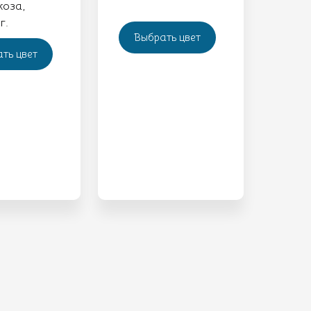
коза,
г.
Выбрать цвет
ть цвет