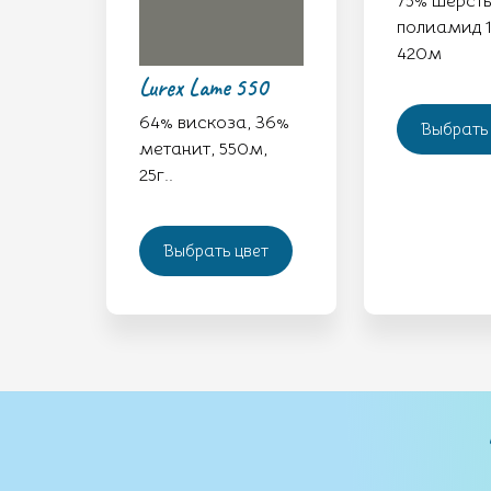
75% шерсть
полиамид 1
420м
Lurex Lame 550
64% вискоза, 36%
Выбрать 
метанит, 550м,
25г..
Выбрать цвет