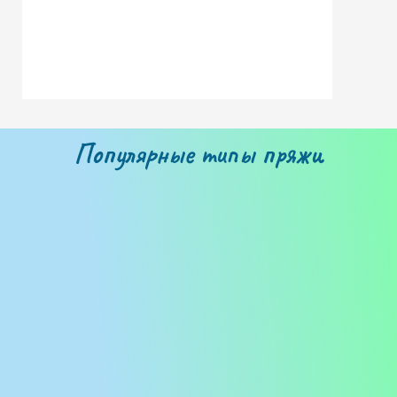
Популярные типы пряжи
Бобинная пряжа