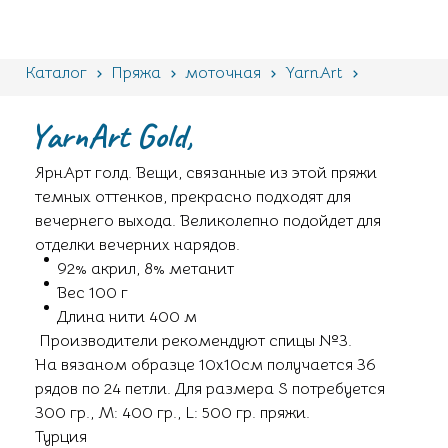
Каталог
Пряжа
моточная
YarnArt
Gold,
YarnArt Gold,
ЯрнАрт голд. Вещи, связанные из этой пряжи
темных оттенков, прекрасно подходят для
вечернего выхода. Великолепно подойдет для
отделки вечерних нарядов.
92% акрил, 8% метанит
Вес 100 г
Длина нити 400 м
Производители рекомендуют спицы №3.
На вязаном образце 10х10см получается 36
рядов по 24 петли. Для размера S потребуется
300 гр., М: 400 гр., L: 500 гр. пряжи.
Турция