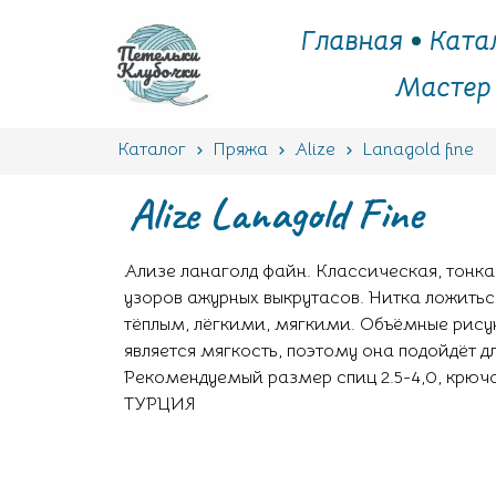
Главная
Ката
Мастер
Каталог
Пряжа
Alize
Lanagold fine
Alize Lanagold Fine
Ализе ланаголд файн. Классическая, тонкая
узоров ажурных выкрутасов. Нитка ложитьс
тёплым, лёгкими, мягкими. Объёмные рис
является мягкость, поэтому она подойдёт дл
Рекомендуемый размер спиц 2.5-4,0, крючо
ТУРЦИЯ