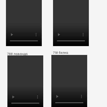
718 белка
788 лаванда