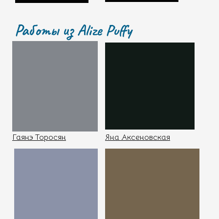
Работы из Alize Puffy
Гаянэ Торосян
Яна Аксеновская