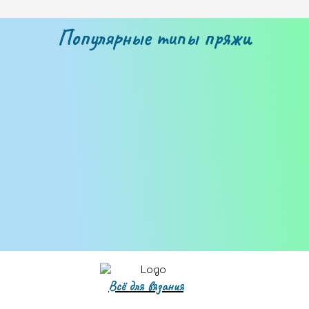
Популярные типы пряжи
Бобинная пряжа
Всё для вязания